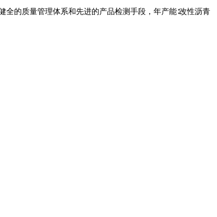
着健全的质量管理体系和先进的产品检测手段，年产能∶改性沥青