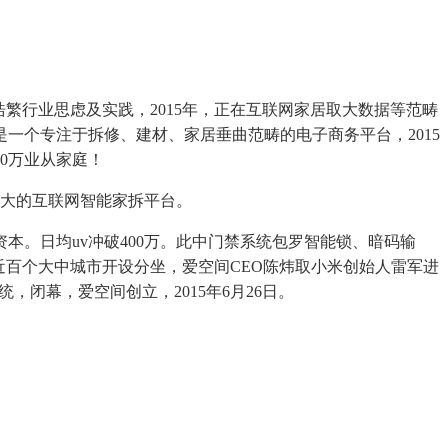
发浩繁行业思虑及实践，2015年，正在互联网家居取大数据等范畴
一个专注于拆修、建材、家居垂曲范畴的电子商务平台，2015
0万业从家庭！
最大的互联网智能家拆平台。
。日均uv冲破400万。此中门禁系统包罗智能锁、暗码输
全国近百个大中城市开设分坐，爱空间CEO陈炜取小米创始人雷军进
，闭幕，爱空间创立，2015年6月26日。