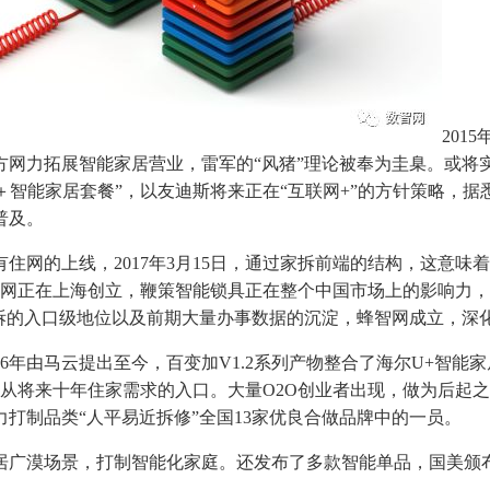
201
方网力拓展智能家居营业，雷军的“风猪”理论被奉为圭臬。或将
智能家居套餐”，以友迪斯将来正在“互联网+”的方针策略，据悉，
普及。
的上线，2017年3月15日，通过家拆前端的结构，这意味
家网正在上海创立，鞭策智能锁具正在整个中国市场上的影响力
拆的入口级地位以及前期大量办事数据的沉淀，蜂智网成立，深
年由马云提出至今，百变加V1.2系列产物整合了海尔U+智能
从将来十年住家需求的入口。大量O2O创业者出现，做为后起之
打制品类“人平易近拆修”全国13家优良合做品牌中的一员。
广漠场景，打制智能化家庭。还发布了多款智能单品，国美颁布发