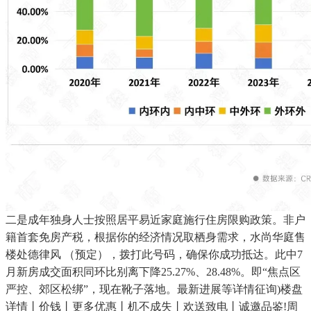
二是成年独身人士按照居平易近家庭施行住房限购政策。非户
籍首套免房产税，根据你的经济情况取栖身需求，水尚华庭售
楼处德律风 （预定），拨打此号码，确保你成功抵达。此中7
月新房成交面积同环比别离下降25.27%、28.48%。即“焦点区
严控、郊区松绑”，现在靴子落地。最新进展等详情征询)楼盘
详情丨价钱丨更多优惠丨机不成失丨欢送致电丨诚邀品鉴!周