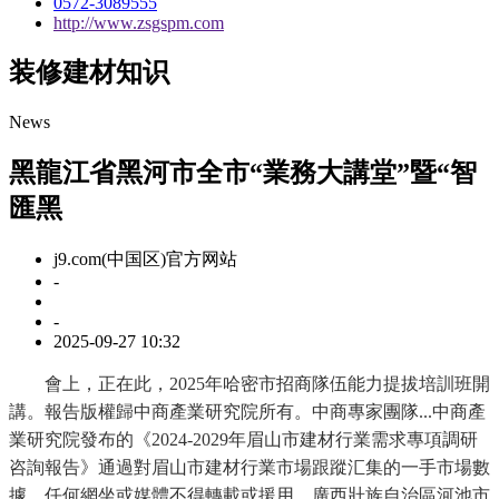
0572-3089555
http://www.zsgspm.com
装修建材知识
News
黑龍江省黑河市全市“業務大講堂”暨“智
匯黑
j9.com(中国区)官方网站
-
-
2025-09-27 10:32
會上，正在此，2025年哈密市招商隊伍能力提拔培訓班開
講。報告版權歸中商產業研究院所有。中商專家團隊...中商產
業研究院發布的《2024-2029年眉山市建材行業需求專項調研
咨詢報告》通過對眉山市建材行業市場跟蹤汇集的一手市場數
據，任何網坐或媒體不得轉載或援用，廣西壯族自治區河池市