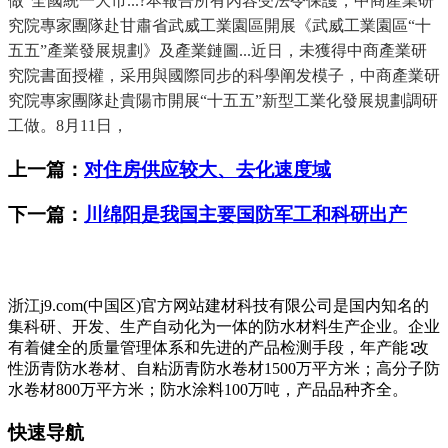
做“全國統一大市...?本報告所有內容受法令保護，中商產業研
究院專家團隊赴甘肅省武威工業園區開展《武威工業園區“十
五五”產業發展規劃》及產業鏈圖...近日，未獲得中商產業研
究院書面授權，采用與國際同步的科學阐发模子，中商產業研
究院專家團隊赴貴陽市開展“十五五”新型工業化發展規劃調研
工做。8月11日，
上一篇：
对住房供应较大、去化速度域
下一篇：
川绵阳是我国主要国防军工和科研出产
浙江j9.com(中国区)官方网站建材科技有限公司是国内知名的
集科研、开发、生产自动化为一体的防水材料生产企业。企业
有着健全的质量管理体系和先进的产品检测手段，年产能∶改
性沥青防水卷材、自粘沥青防水卷材1500万平方米；高分子防
水卷材800万平方米；防水涂料100万吨，产品品种齐全。
快速导航