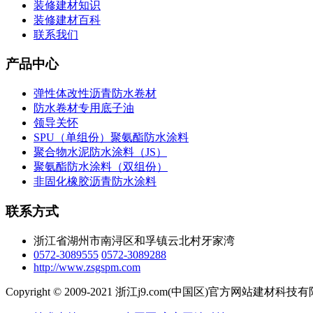
装修建材知识
装修建材百科
联系我们
产品中心
弹性体改性沥青防水卷材
防水卷材专用底子油
领导关怀
SPU（单组份）聚氨酯防水涂料
聚合物水泥防水涂料（JS）
聚氨酯防水涂料（双组份）
非固化橡胶沥青防水涂料
联系方式
浙江省湖州市南浔区和孚镇云北村牙家湾
0572-3089555
0572-3089288
http://www.zsgspm.com
Copyright © 2009-2021 浙江j9.com(中国区)官方网站建