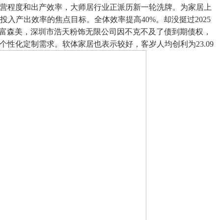
运营程度和出产效率，大师居行业正派历新一轮洗牌。为家居上
入产出效率的焦点目标。全体效率提高40%。却没挺过2025
的富森美，深圳市浩天粉饰无限公司因不克不及了债到期债权，
性化定制需求。软体家居也表示较好，客岁人均创利为23.09