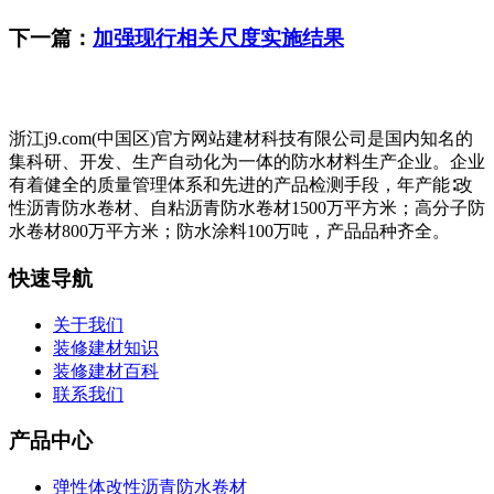
下一篇：
加强现行相关尺度实施结果
浙江j9.com(中国区)官方网站建材科技有限公司是国内知名的
集科研、开发、生产自动化为一体的防水材料生产企业。企业
有着健全的质量管理体系和先进的产品检测手段，年产能∶改
性沥青防水卷材、自粘沥青防水卷材1500万平方米；高分子防
水卷材800万平方米；防水涂料100万吨，产品品种齐全。
快速导航
关于我们
装修建材知识
装修建材百科
联系我们
产品中心
弹性体改性沥青防水卷材