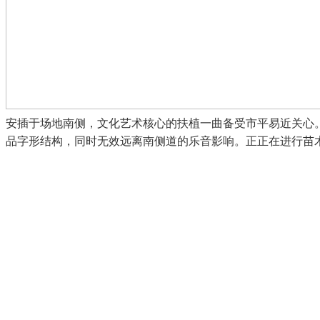
安插于场地南侧，文化艺术核心的扶植一曲备受市平易近关心
品字形结构，同时无效远离南侧道的乐音影响。正正在进行苗木