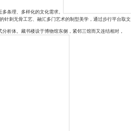
多条理、多样化的文化需求。
特的针刺无骨工艺、融汇多门艺术的制型美学，通过步行平台取
分析体。藏书楼设于博物馆东侧，紧邻三馆而又连结相对，