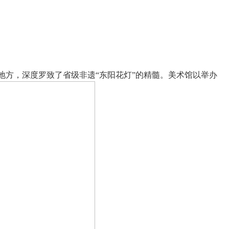
的地方，深度罗致了省级非遗“东阳花灯”的精髓。美术馆以举办