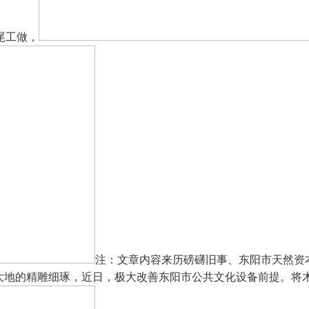
尾工做，
注：文章内容来历磅礴旧事、东阳市天然资
对大地的精雕细琢，近日，极大改善东阳市公共文化设备前提。将