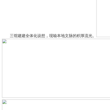
三馆建建全体化设想，现喻本地文脉的积厚流光。