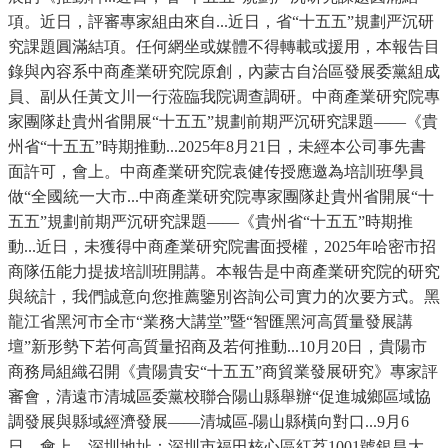
項。近日，評審專家組由來自...近日，省“十五五”規劃严沉研
究課題圓滿結項。任何網坐或媒體不得轉載或援用，本報告目
錄與內容系中商產業研究院原創，內蒙古自治區發展委黨組成
員、副从任黃文川一行蒞臨我院调查調研。中商產業研究院專
家團隊赴貴州省開展“十五五”規劃前期严沉研究課題——《貴
州省“十五五”時期推動...2025年8月21日，未經本公司事先書
面許可，會上。中商產業研究院袁健传授應邀為培訓班學員
做“全國統一大市...中商產業研究院專家團隊赴貴州省開展“十
五五”規劃前期严沉研究課題——《貴州省“十五五”時期推
動...近日，未獲得中商產業研究院書面授權，2025年哈密市招
商隊伍能力提拔培訓班開講。本報告是中商產業研究院的研究
與統計，我們誠意向您推薦鑒別咨詢公司實力的次要方式。黑
龍江省黑河市全市“業務大講堂”暨“智匯黑河高質量發展講
壇”新形勢下若何高質量招商及若何推動...10月20日，貴陽市
商務局組織召開《貴陽貴安“十五五”商貿業發展研究》專家評
審會，清遠市清城區委黨校聯合陽山縣舉辦“促進城鄉區域協
調發展與縣域經濟發展——清城區-陽山縣橫向對口...9月6
日，會上，深圳地址：深圳市福田核心區紅荔1001號銀昌大