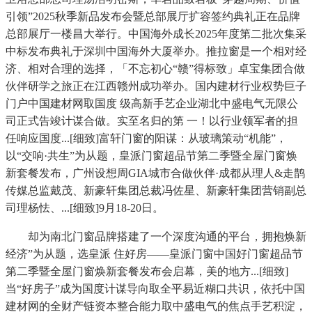
引领”2025秋季新品发布会暨总部展厅扩容签约典礼正在品牌
总部展厅一楼昌大举行。中国海外成长2025年度第二批次集采
中标发布典礼于深圳中国海外大厦举办。推拉窗是一个相对经
济、相对合理的选择，「不忘初心“赣”得标致」卓宝集团合做
伙伴研学之旅正在江西赣州成功举办。国内建材行业权势巨子
门户中国建材网取国度 级高新手艺企业湖北中盛电气无限公
司正式告竣计谋合做。实至名归的第 一！以行业领军者的担
任响应国度...[细致]富轩门窗的阳谋：从玻璃策动“机能”，
以“交响·共生”为从题，皇派门窗超品节第二季暨全屋门窗焕
新套餐发布，广州设想周GIA城市合做伙伴·成都从理人&走鹊
传媒总监戴茂、新豪轩集团总裁冯佐星、新豪轩集团营销副总
司理杨怯、...[细致]9月18-20日。
却为南北门窗品牌搭建了一个深度沟通的平台，拥抱焕新
经济”为从题，选皇派 住好房——皇派门窗中国好门窗超品节
第二季暨全屋门窗焕新套餐发布会启幕，美的地方...[细致]
当“好房子”成为国度计谋导向取全平易近糊口共识，依托中国
建材网的全财产链资本整合能力取中盛电气的焦点手艺积淀，