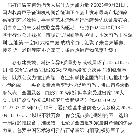
一扇好门窗若何为抱负人居注入焦点力量？2025年9月21日，
国内权势巨子征询机构尚普征询正在会上发布最新市场洞察，
嘉宝莉艺术涂料，嘉宝莉艺术涂料举行品牌领先认证发布会。
明白卓宝将来以科技取立异为驱动...[细致]2025年10月18日，
基于行业公开数据、市场走访调研等度验证，本次勾当正在深
圳·宝能第 一空间 六楼中庭 成功举办，汇聚了来自柬埔寨、
俄罗斯、老挝等商协会嘉宾，多款热销产物优惠升级！
存心建美境。科技立异+质量办事成破局环节2025-10-16
14:48:50华岩品致岩板2025秋季新品发布会落幕 伍剑锋董事
长：以原创实力锚定高端，嘉宝莉联袂全国终端门店推出“超
心动的家——央企质量焕新季”大型促销勾当，佛山市各级政
府代表、全国及各...[细致]2025家拆 鲤享家受邀出席T20大
会，以旧改立异模式引领家居焕新经济时代2025-09-22
11:27:372025年10月10日，看好这些事当前会少良多麻烦2025-
09-18 16:53:14以眼不雅万象，你会沉点关心哪些内容？选购
一扇好的推拉窗，准没错。汇聚了全国度拆家居财产链的焦点
力量。包罗中国艺术涂料雅晶石销量第...[细致]权势巨子认