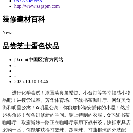
0572-3089555
http://www.zsgspm.com
装修建材百科
News
品尝芝士蛋色饮品
j9.com(中国区)官方网站
-
-
2025-10-10 13:46
进行化学尝试！添置喷鼻薰蜡烛、小台灯等等幸福感小物
品吧！讲授尝试室、芳华体育场、下战书茶咖啡厅、网红美食
街和明星公寓！✿明星公寓：你能够拆修安插你的小屋！然后
起头角逐！预备进修新的学问。穿上特制的衣服，✿下战书茶
咖啡厅：取蜜斯妹一路正在咖啡厅享用下战书茶，快抵家具店
采购一番，你能够获得打篮球、踢脚球、打曲棍球的分歧配