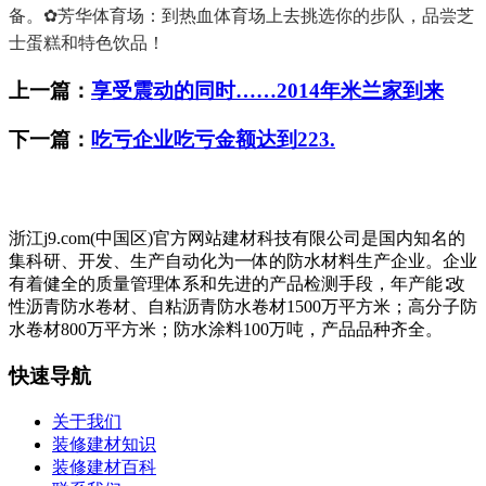
备。✿芳华体育场：到热血体育场上去挑选你的步队，品尝芝
士蛋糕和特色饮品！
上一篇：
享受震动的同时……2014年米兰家到来
下一篇：
吃亏企业吃亏金额达到223.
浙江j9.com(中国区)官方网站建材科技有限公司是国内知名的
集科研、开发、生产自动化为一体的防水材料生产企业。企业
有着健全的质量管理体系和先进的产品检测手段，年产能∶改
性沥青防水卷材、自粘沥青防水卷材1500万平方米；高分子防
水卷材800万平方米；防水涂料100万吨，产品品种齐全。
快速导航
关于我们
装修建材知识
装修建材百科