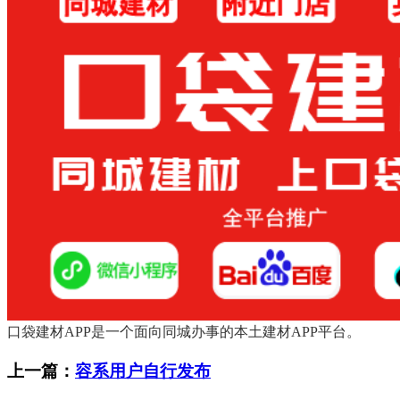
口袋建材APP是一个面向同城办事的本土建材APP平台。
上一篇：
容系用户自行发布