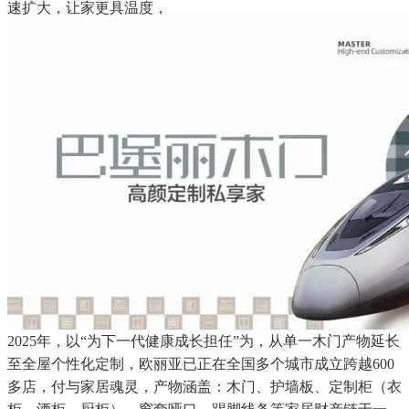
速扩大，让家更具温度，
2025年，以“为下一代健康成长担任”为，从单一木门产物延长
至全屋个性化定制，欧丽亚已正在全国多个城市成立跨越600
多店，付与家居魂灵，产物涵盖：木门、护墙板、定制柜（衣