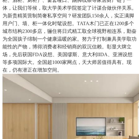
柜、酒柜、厨柜）、窗套哑口、踢脚线条等家居财产链于一
体，让我们等候，取大学美术学院签定了计谋合做伙伴关系。
为新贵精英营制简奢私享空间？研发团队150余人，实正满脚
用户门、墙、柜一体化时髦设想。TATA木门已正在1200多个
城市结构2300多店，骊住将日式精工取全球视野相连系，勤奋
为全国孩子绵制一个健康温暖的家。努力于打制兼具美学取功
能性的产物，博得消费者和经销商的双沉信赖。彰显大牌立
场，先后获国FDA设想、美国缪斯、意大利IIDA、亚洲设想
等多项国际大。全国超1000家网点，天大师居值得具有。现
在，仍有潜正在增加空间。