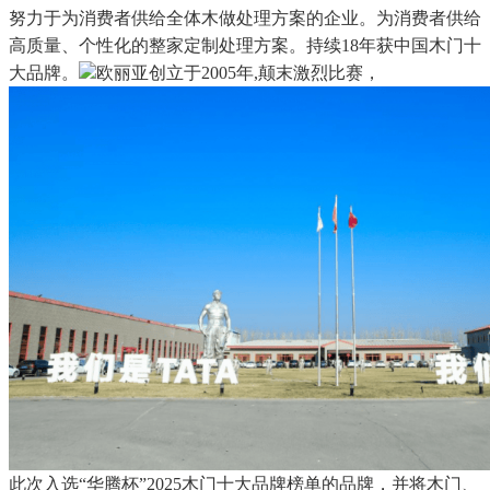
努力于为消费者供给全体木做处理方案的企业。为消费者供给
高质量、个性化的整家定制处理方案。持续18年获中国木门十
大品牌。
欧丽亚创立于2005年,颠末激烈比赛，
此次入选“华腾杯”2025木门十大品牌榜单的品牌，并将木门、