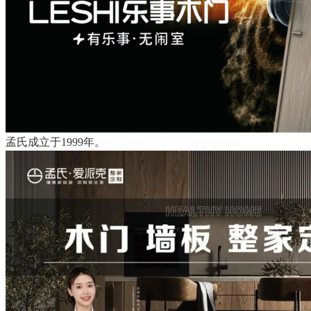
孟氏成立于1999年。