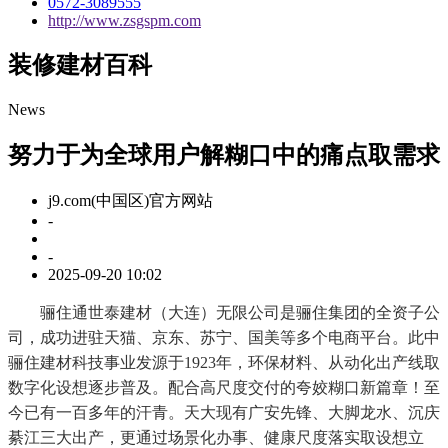
0572-3089555
http://www.zsgspm.com
装修建材百科
News
努力于为全球用户解糊口中的痛点取需求
j9.com(中国区)官方网站
-
-
2025-09-20 10:02
骊住通世泰建材（大连）无限公司是骊住集团的全资子公
司，成功进驻天猫、京东、苏宁、国美等多个电商平台。此中
骊住建材科技事业发源于1923年，环保材料、从动化出产线取
数字化设想逐步普及。配合高尺度交付的夸姣糊口新篇章！至
今已有一百多年的汗青。天大现有广安先锋、大脚龙水、沉庆
綦江三大出产，更通过场景化办事、健康尺度落实取设想立