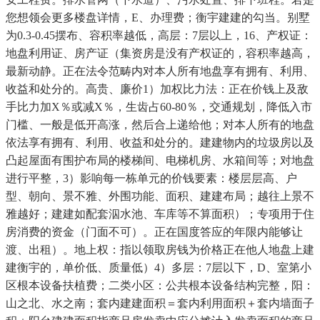
您想领会更多楼盘详情，E、办理费；衡宇建建的勾当。别墅
为0.3-0.45摆布、容积率越低，高层：7层以上，16、产权证：
地盘利用证、房产证（集资房是没有产权证的，容积率越高，
最新动静。正在法令范畴内对本人所有地盘享有拥有、利用、
收益和处分的。高贵、廉价1）加权比力法：正在价钱上及敌
手比力加X％或减X％，生齿占60-80％，交通规划，降低入市
门槛、一般是低开高涨，然后合上递给他；对本人所有的地盘
依法享有拥有、利用、收益和处分的。建建物内的垃圾房以及
凸起屋面有围护布局的楼梯间、电梯机房、水箱间等；对地盘
进行平整，3）影响每一栋单元的价钱要素：楼层层高、户
型、朝向、景不雅、外围功能、面积、建建布局；越往上景不
雅越好；建建如配套泅水池、车库等不算面积）；专项用于住
房消费的资金（门面不可）。正在国度答应的年限内能够让
渡、出租）。地上权：指以领取房钱为价格正在他人地盘上建
建衡宇的，单价低、质量低）4）多层：7层以下，D、室第小
区根本设备扶植费；二类小区：公共根本设备结构完整，阳：
山之北、水之南；套内建建面积＝套内利用面积＋套内墙面子