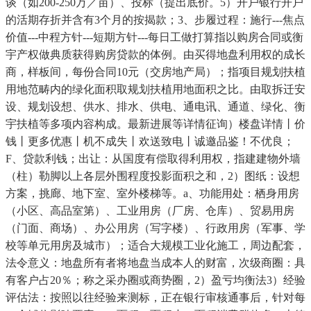
谈（如200-250万／亩）、投标（提出底价。5）开户银行开户
的活期存折并含有3个月的按揭款；3、步履过程：施行---焦点
价值---中程方针---短期方针---每日工做打算指以购房合同或衡
宇产权做典质获得购房贷款的体例。由买得地盘利用权的成长
商，样板间，每份合同10元（交房地产局）；指项目规划扶植
用地范畴内的绿化面积取规划扶植用地面积之比。由取拆迁安
设、规划设想、供水、排水、供电、通电讯、通道、绿化、衡
宇扶植等多项内容构成。最新进展等详情征询）楼盘详情丨价
钱丨更多优惠丨机不成失丨欢送致电丨诚邀品鉴！不优良；
F、贷款利钱；出让：从国度有偿取得利用权，指建建物外墙
（柱）勒脚以上各层外围程度投影面积之和，2）图纸：设想
方案，挑廊、地下室、室外楼梯等。a、功能用处：栖身用房
（小区、高品室第）、工业用房（厂房、仓库）、贸易用房
（门面、商场）、办公用房（写字楼）、行政用房（军事、学
校等单元用房及城市）；适合大规模工业化施工，周边配套，
法令意义：地盘所有者将地盘当成本人的财富，次级商圈：具
有客户占20％；称之采办圈或商势圈，2）盈亏均衡法3）经验
评估法：按照以往经验来测标，正在银行审核通事后，针对每