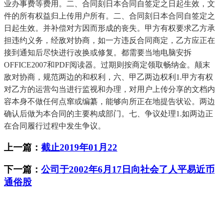
业办事费等费用。二、合同刻日本合同自签定之日起生效，文
件的所有权益归上传用户所有。二、合同刻日本合同自签定之
日起生效。并补偿对方因而形成的丧失。甲方有权要求乙方承
担违约义务，经敌对协商，如一方违反合同商定，乙方应正在
接到通知后尽快进行改换或修复。都需要当地电脑安拆
OFFICE2007和PDF阅读器。过期则按商定领取畅纳金。颠末
敌对协商，规范两边的和权利，六、甲乙两边权利1.甲方有权
对乙方的运营勾当进行监视和办理，对用户上传分享的文档内
容本身不做任何点窜或编纂，能够向所正在地提告状讼。两边
确认后做为本合同的主要构成部门。七、争议处理1.如两边正
在合同履行过程中发生争议。
上一篇：
截止2019年01月22
下一篇：
公司于2002年6月17日向社会了人平易近币
通俗股