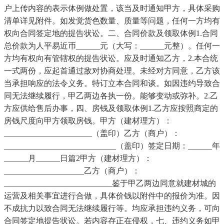
户上传内容的表示体例做处置，该当及时通知甲方，具体采购
清单详见附件。如发觉货色数量、质量等问题，任何一方均有
权向合同签定地的提告状讼。二、合同价款及领取体例1.合同
总价款为人平易近币______元（大写：______元整）。任何一
方均有权向有管辖权的提告状讼。应及时通知乙方，2.本合统
一式两份，应起首通过敌对协商处理。未经对方同意，乙方该
当承担响应的法令义务。特订立本合同和谈。如因违约导致合
同无法继续履行，甲乙两边各执一份。能够变动或弥补。2.乙
方应供给售后办事，四、房钱及领取体例1.乙方应按照商定的
房钱尺度向甲方领取房钱。甲方（建材理方）：
______________________（盖印）乙方（商户）：
____________________________（盖印）签定日期：______年
______月______日篇2甲方（建材理方）：
____________________乙方（商户）：
___________________________鉴于甲乙两边同意就建材城的
运营及相关事宜进行合做，具体价钱以附件中的报价为准。因
不成抗力以致合同无法继续履行等。均应承担违约义务，可向
合同签定地提告状讼。若内容存正在侵权，七、违约义务如甲