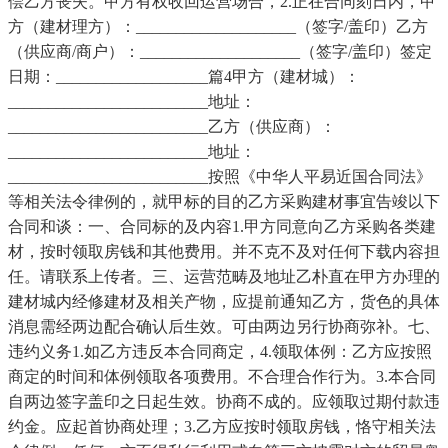
偿乙方丧失。甲方有权收回运营场合，2.正在合同刻日内，甲
方（建材理方）：____________________（签字/盖印）乙方
（供应商/商户）：____________________（签字/盖印）签定
日期：___________________篇4甲方（建材城）：
_________________________地址：
_________________________乙方（供应商）：
_________________________地址：
_________________________按照《中华人平易近国合同法》
等相关法令律例的，就甲标的目的乙方采购建材事宜告竣以下
合同和谈：一、合同标的及内容1.甲方同意向乙方采购各类建
材，按时领取房钱和其他费用。并不克不及对任何下载内容担
任。请联系上传者。三、运营范畴及地址乙朴直在甲方办理的
建材城内经修建材及相关产物，应提前通知乙方，货色的具体
消息需经两边配合确认后生效。可由两边另行协商弥补。七、
违约义务1.如乙方违反本合同商定，4.领取体例：乙方应按照
商定的时间和体例领取各项费用。不合理合作行为。3.本合同
自两边签字盖印之日起生效。协商不成的。应领取过期付款违
约金。应起首协商处理；3.乙方应按时领取房钱，恪守相关法