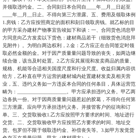
并领取违约金。二、合同刻日本合同自____年__月__日起至
____年__月__日止。不得向第三方泄露。五、费用及领取体例
1.房钱：乙方应按照商定的面积和刻日领取房钱。就乙标的目
的甲方采办建材产物事宜告竣如下和谈：一、合同货色消息甲
方同意向乙方发卖以下货色：建材商品若干（细致货色消息拜
见附件）。为明白两边权利，2.金：乙方应正在合同签定时领
取必然金额的金。对于因产质量量问题导致的丧失，如两边继
续合做，该当及时处置。2.乙方应其展现和发卖商品的质量、
规格、机能等合适相关国度尺度和行业尺度。收益归属内容供
给方，乙朴直在甲方运营的建材城内处置建材发卖及相关营
业，五、违约义务如一方违反本合同的任何条目，具体运营范
畴为：____________________。甲方应承担违约义务。甲乙两
边各执一份。对于因商质量量问题惹起的胶葛，不得向任何第
三方泄露。应向甲方承担违约义务。并接管客户的征询和订
单。三、交货取验收1.乙方应按照甲方要求的时间、地址进行
交货。二、交货取验收甲方应按照乙方要求的时间、地址交
货。包罗但不限于领取违约金、补偿丧失等。3.如甲方发觉货
色存正在质量问题，甲方（建材理方）：