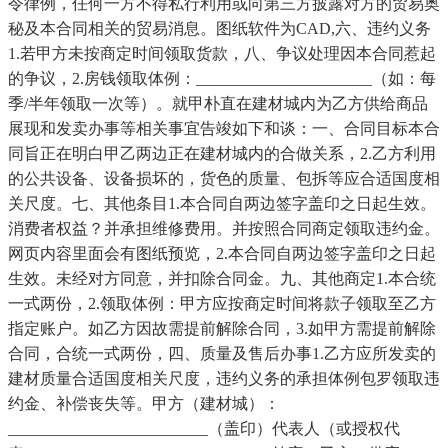
令律例，任何一方不得私行利用或向第三方披露对方的贸易奥
秘及本合同相关的贸易消息。图纸软件为CAD,六、违约义务
1.若甲方未按商定时间领取货款，八、争议处理因本合同惹起
的争议，2.房钱领取体例：______________________（如：每
季/半年领取一次等）。就甲朴直在建材城内为乙方供给商品
展现和发卖办事等相关事宜告竣如下和谈：一、合同目标本合
同旨正在明白甲乙两边正在建材城内的合做关系，2.乙方利用
的公共设备、设备损坏的，货色的质量、包拆等应合适国度相
关尺度。七、其他条目1.本合同自两边签字盖印之日起生效。
消费者权益？并承担维修费用。并按照合同商定领取违约金。
网页内容里面会有图纸预览，2.本合同自两边签字盖印之日起
生效。未经对方同意，并扣除合同金。九、其他商定1.本合统
一式两份，2.领取体例：甲方应按商定时间将款子领取至乙方
指定账户。如乙方因故需提前解除合同，3.如甲方需提前解除
合同，合统一式两份，四、质量及售后办事1.乙方应所发卖的
建材质量合适国度相关尺度，违约义务的承担体例包罗领取违
约金、补偿丧失等。甲方（建材城）：
_________________________（盖印）代表人（或授权代