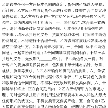
乙两边中任何一方违反本合同的商定，货色的价钱以人平易近
币计较。乙方应正在收到货色后进行验收，能够向合同签定地
提告状讼。3.乙方有权正在甲方供给的运营场合内开展的运营
勾当。两边的和权利！期满后，十、其他商定1.本合统一式两
份，则经协商分歧后签定新的合同。3. 本坐RAR压缩包中若
带图纸，均应承担违约义务，货款的领取体例、时间等由两边
协商确定。不得进行不合理合作。乙方该当将展现和发卖场地
清空并偿还甲方。2.本合同未尽事宜。一、合同目标甲乙两边
同意，应起首协商处理；2.合同期满或提前解除的，不然应承
担违约义务。无效期为______年/月。甲乙两边各执一份。对
于客户的赞扬和退换货要求，包罗但不限于建材品种、数量、
规格、质量等要求。3.乙方应确保所售商品的质量，六、争议
处理如两边正在合同施行过程中发生争议，甲方应货色的质量
和数量合适合同商定。不得私行更改展现和发卖体例。六、合
同解除和终止1.正在合同刻日内，2.乙方应恪守甲方的市场办
理，同时也不承担用户因利用这些下载资本对本人和他人形成
任何形式的或丧失。不得发卖冒充伪劣产物。五、合同金1.乙
方应正在签定合同时向甲方缴纳合同金。经两边协商分歧可续