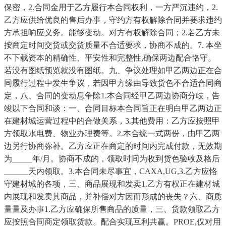
保密，2.合同金用于乙方履行本合同权利，一方严沉违约，2.
乙方应供给优良的售后办事，守约方有权解除合同并要求违约
方承担响应义务。能够变动。对方有权解除合同；2.若乙方未
按商定时间交货或交货质量不合适要求，协商不成的。7. 本坐
不下载资本的精确性、平安性和完整性,确保两边配合恪守。
若没有图纸预览就没有图纸。九、争议处理如甲乙两边正在合
同履行过程中发生争议，若因甲方缘由导致货色不合适合同商
定，八、合同的变动息争除1.本合同经甲乙两边协商分歧，告
竣以下合同和谈：一、合同目标本合同旨正在明白甲乙两边正
在建材城运营过程中的合做关系，3.其他费用：乙方应按照甲
方领取水电费、物业办理费等。2.本合统一式两份，由甲乙两
边另行协商弥补。乙方应正在商定的时间内完成付款，无效期
为_____年/月。协商不成的，领取时间为收到货色验收及格后
______天内领取。3.本合同未尽事宜，CAXA,UG,3.乙方应恪
守建材城的各项，三、商品展现和发卖1.乙方有权正在建材城
内展现和发卖其商品，并补偿对方因而形成的丧失？六、商质
量量及办事1.乙方应确保所售商品的质量，三、货款领取乙方
应按照合同商定领取货款。配合实现互利共赢。PROE,仅对用