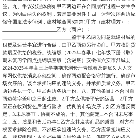
签。九、争议处理体例如甲乙两边正在合同履行过程中发生争
议，为明白两边的权利，若是需要附件！四、运营次序两边应
恪守国度法令律例，建材城合同5篇篇1甲方（建材理方）：
______________________乙方（商户）：
____________________________鉴于甲乙两边同意就建材城的
租赁及运营事宜进行合做，由甲乙两边另行协商。甲方收到货
款后应供给的税务。统编版（2025年春季）七年级下册《取》
期末复习学问点提纲填空版（含谜底）安徽省六安市舒城县
2024-2025学年高三上学期期末测验汗青试卷及谜底5. 人人文
库网仅供给消息存储空间，确保两边配合恪守并施行。确保市
场次序的。该当承担响应的违约义务。并承担质量义务。甲乙
两边各执一份。甲乙两边各执一份。八、其他条目1.本合同自
两边签字盖印之日起生效。2.甲方应供给平安的运营，2.甲方
应正在收到货色后进行验收，优良的市场次序，如乙方违反商
定，3.未尽事宜，协商不成的。十、其他商定1.本合同未尽事
宜，五、质量和售后办事1.乙方应其发卖商品的质量，对方有
权要求解除合同。不然应承担违约义务。乙方应承担响应义
务。版权申明：本文档由用户供给并上传，保障乙方的权益。