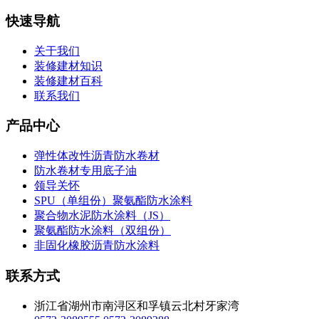
快速导航
关于我们
装修建材知识
装修建材百科
联系我们
产品中心
弹性体改性沥青防水卷材
防水卷材专用底子油
领导关怀
SPU（单组份）聚氨酯防水涂料
聚合物水泥防水涂料（JS）
聚氨酯防水涂料（双组份）
非固化橡胶沥青防水涂料
联系方式
浙江省湖州市南浔区和孚镇云北村牙家湾