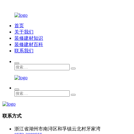
首页
关于我们
装修建材知识
装修建材百科
联系我们
联系方式
浙江省湖州市南浔区和孚镇云北村牙家湾