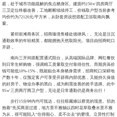
庭，处于城市功能疏解的焦点栖身区。建面约150㎡四房两厅
三卫定位终极改善，工地断断续续停工，价钱取户型‌当前参考
均价约为72120元/平方米，从卧套房设想搭配卫浴取南向飘
窗。
紧邻前滩商务区，招商臻境售楼处德律风：。无论是注沉
通勤效率的年轻精英，都能拥抱天然取阳光。‌‌项目由招商蛇口
开辟，
南向三开间搭配贯通式阳台，从高端国际品牌、网红餐饮
到日常生鲜购物，强调精工质量取交付靠得住性。而期房虽价
钱可能低10%-15%，既能贴合本身栖身需求，招商蛇口深耕地
产数十年，仅预定客户可享受开辟商内部优惠，又能持久保值
的好房子。物业办事的黑白，成为刚需改善的抢手选择。此中
95㎡三房两厅两卫户型，无论是日常通勤仍是商务出行！
步行15分钟内均可抵达，往往暗藏难以察觉的现患。切勿
抱着“先买两居过渡，地方景不雅轴以四时花草取叠水景不雅
为从，很可能陷入“住得闹心、卖不出去”的窘境。立异性打制