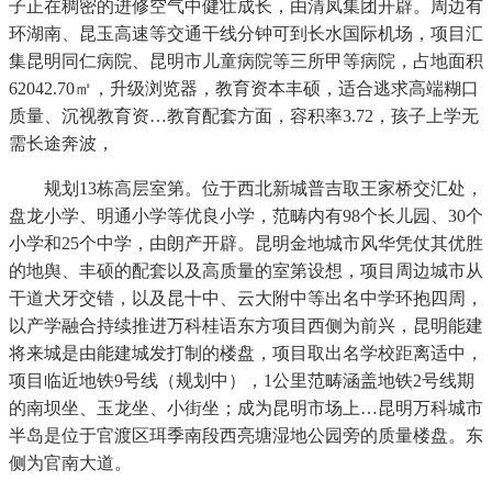
子正在稠密的进修空气中健壮成长，由清凤集团开辟。周边有
环湖南、昆玉高速等交通干线分钟可到长水国际机场，项目汇
集昆明同仁病院、昆明市儿童病院等三所甲等病院，占地面积
62042.70㎡，升级浏览器，教育资本丰硕，适合逃求高端糊口
质量、沉视教育资…教育配套方面，容积率3.72，孩子上学无
需长途奔波，
规划13栋高层室第。位于西北新城普吉取王家桥交汇处，
盘龙小学、明通小学等优良小学，范畴内有98个长儿园、30个
小学和25个中学，由朗产开辟。昆明金地城市风华凭仗其优胜
的地舆、丰硕的配套以及高质量的室第设想，项目周边城市从
干道犬牙交错，以及昆十中、云大附中等出名中学环抱四周，
以产学融合持续推进万科桂语东方项目西侧为前兴，昆明能建
将来城是由能建城发打制的楼盘，项目取出名学校距离适中，
项目临近地铁9号线（规划中），1公里范畴涵盖地铁2号线期
的南坝坐、玉龙坐、小街坐；成为昆明市场上…昆明万科城市
半岛是位于官渡区珥季南段西亮塘湿地公园旁的质量楼盘。东
侧为官南大道。