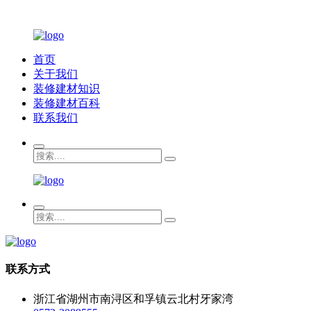
首页
关于我们
装修建材知识
装修建材百科
联系我们
联系方式
浙江省湖州市南浔区和孚镇云北村牙家湾