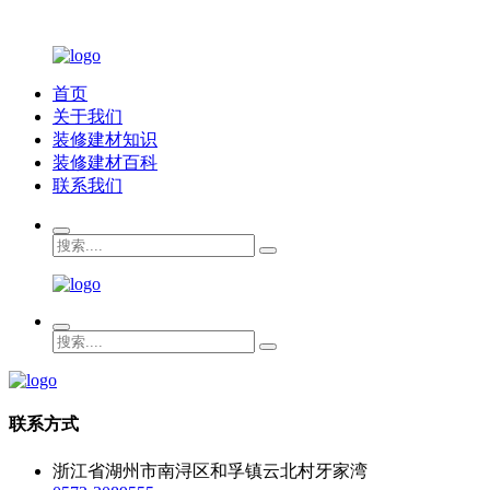
首页
关于我们
装修建材知识
装修建材百科
联系我们
联系方式
浙江省湖州市南浔区和孚镇云北村牙家湾