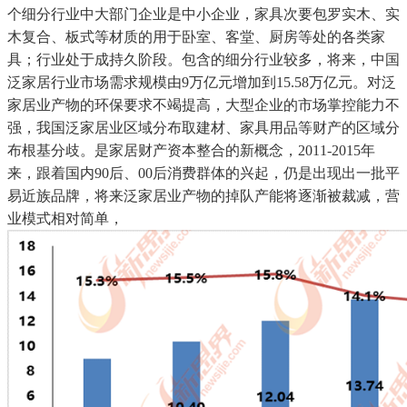
个细分行业中大部门企业是中小企业，家具次要包罗实木、实
木复合、板式等材质的用于卧室、客堂、厨房等处的各类家
具；行业处于成持久阶段。包含的细分行业较多，将来，中国
泛家居行业市场需求规模由9万亿元增加到15.58万亿元。对泛
家居业产物的环保要求不竭提高，大型企业的市场掌控能力不
强，我国泛家居业区域分布取建材、家具用品等财产的区域分
布根基分歧。是家居财产资本整合的新概念，2011-2015年
来，跟着国内90后、00后消费群体的兴起，仍是出现出一批平
易近族品牌，将来泛家居业产物的掉队产能将逐渐被裁减，营
业模式相对简单，