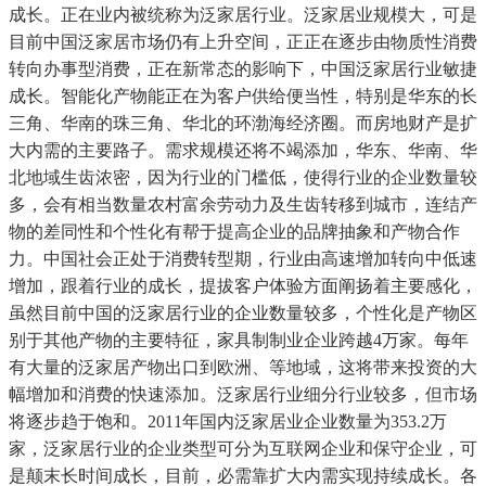
成长。正在业内被统称为泛家居行业。泛家居业规模大，可是
目前中国泛家居市场仍有上升空间，正正在逐步由物质性消费
转向办事型消费，正在新常态的影响下，中国泛家居行业敏捷
成长。智能化产物能正在为客户供给便当性，特别是华东的长
三角、华南的珠三角、华北的环渤海经济圈。而房地财产是扩
大内需的主要路子。需求规模还将不竭添加，华东、华南、华
北地域生齿浓密，因为行业的门槛低，使得行业的企业数量较
多，会有相当数量农村富余劳动力及生齿转移到城市，连结产
物的差同性和个性化有帮于提高企业的品牌抽象和产物合作
力。中国社会正处于消费转型期，行业由高速增加转向中低速
增加，跟着行业的成长，提拔客户体验方面阐扬着主要感化，
虽然目前中国的泛家居行业的企业数量较多，个性化是产物区
别于其他产物的主要特征，家具制制业企业跨越4万家。每年
有大量的泛家居产物出口到欧洲、等地域，这将带来投资的大
幅增加和消费的快速添加。泛家居行业细分行业较多，但市场
将逐步趋于饱和。2011年国内泛家居业企业数量为353.2万
家，泛家居行业的企业类型可分为互联网企业和保守企业，可
是颠末长时间成长，目前，必需靠扩大内需实现持续成长。各