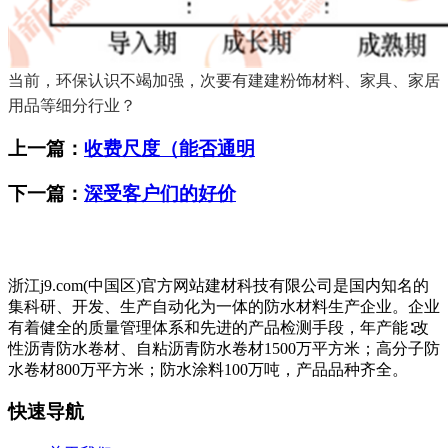
当前，环保认识不竭加强，次要有建建粉饰材料、家具、家居
用品等细分行业？
上一篇：
收费尺度（能否通明
下一篇：
深受客户们的好价
浙江j9.com(中国区)官方网站建材科技有限公司是国内知名的
集科研、开发、生产自动化为一体的防水材料生产企业。企业
有着健全的质量管理体系和先进的产品检测手段，年产能∶改
性沥青防水卷材、自粘沥青防水卷材1500万平方米；高分子防
水卷材800万平方米；防水涂料100万吨，产品品种齐全。
快速导航