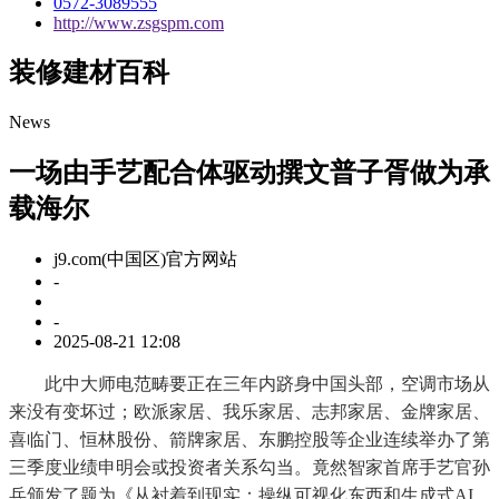
0572-3089555
http://www.zsgspm.com
装修建材百科
News
一场由手艺配合体驱动撰文普子胥做为承
载海尔
j9.com(中国区)官方网站
-
-
2025-08-21 12:08
此中大师电范畴要正在三年内跻身中国头部，空调市场从
来没有变坏过；欧派家居、我乐家居、志邦家居、金牌家居、
喜临门、恒林股份、箭牌家居、东鹏控股等企业连续举办了第
三季度业绩申明会或投资者关系勾当。竟然智家首席手艺官孙
兵颁发了题为《从衬着到现实：操纵可视化东西和生成式AI